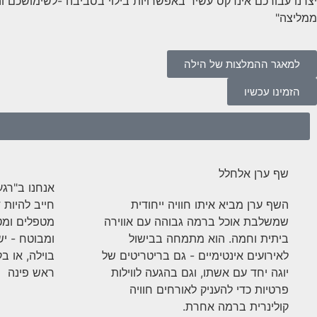
יצרנו עבורכם אינדקס עשיר באפשרויות בילוי בסביבה -לשימושכם ו
ממליצה"
למאגר ההמלצות של הילה
הזמינו עכשיו
שף ערן אלחלל
אנחנו ב"רגע
השף ערן מביא איתו חוויה ייחודית
חייב להיות 
שמשלבת אוכל ברמה גבוהה עם אווירה
מטפלים ומט
ביתית וחמה. הוא מתמחה בבישול
ומבוטח - י
לאירועים אינטימיים - גם בריטריטים של
בוילה, או ב
יוגה יחד עם אשתו, וגם בהגעה לווילות
ראש פינה
פרטיות כדי להעניק לאורחים חוויה
קולינרית ברמה אחרת.