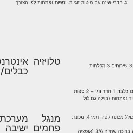
4 חדרי שינה עם מיטות זוגיות. וספות נפתחות לפי הצורך
טלויזיה
אינטרנט
כבלים/לו
בוילה 1 חדר מאסטר זוגי עם ספה זוגית נפתחת, 2 חדרי שינה זוגיים בלבד, 1 חדר זוגי + 2 ספות
ה עם ספה נפתחת זוגית ועוד 2 ספות יחיד נפתחות (בוילה גם לול
מנגל
מערכת
מרחב של סלון עם כבלים YES דיגיטל, פינת אוכל ומטבח מאובזר כולל מכונת קפה, תמי 4, מכונת
פחמים
ישיבה
וילה המשתרעת על שטח של 750 מ"ר ובנוי 250 מ"ר, בחצר הוילה בריכה שחייה 3/6 (אופציה