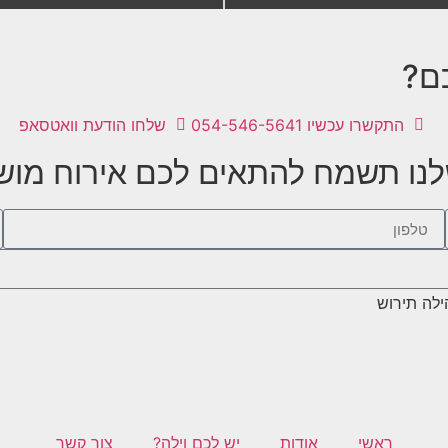
Press
Pr
the
down
d
arrow
ar
כם?
key
to
inte
התקשרו עכשיו 054-546-5641
interact
שלחו הודעת וואטסאפ
with
שלנו תשמח להתאים לכם אירוח מו
the
calendar
calen
and
select
se
a
date.
d
Press
Pr
ילה תירוש
the
question
quest
mark
m
key
to
get
the
ראשי
אודות
יש לכם וילה?
צור קשר
keyboard
keybo