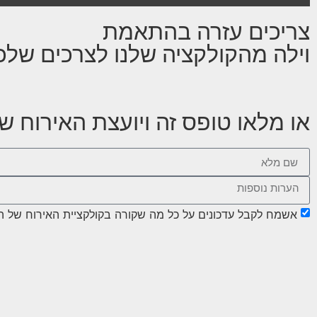
ess
the
צריכים עזרה בהתאמת
own
row
וילה מהקולקציה שלנו לצרכים של
key
to
ract
with
או מלאו טופס זה ויועצת האירוח 
the
dar
and
lect
a
ate.
ess
אשמח לקבל עדכונים על כל מה שקורה בקולקציית האירוח של ה
the
ion
ark
key
to
get
the
ard