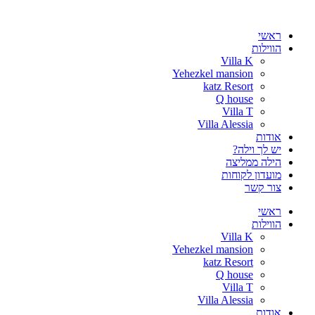
דלג
לתוכן
ראשי
הווילות
Villa K
Yehezkel mansion
katz Resort
Q house
Villa T
Villa Alessia
אודות
יש לך וילה?
הילה ממליצה
מועדון לקוחות
צור קשר
ראשי
הווילות
Villa K
Yehezkel mansion
katz Resort
Q house
Villa T
Villa Alessia
אודות