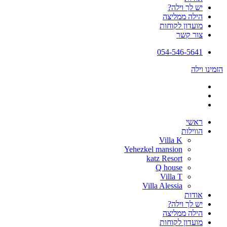
יש לך וילה?
הילה ממליצה
מועדון לקוחות
צור קשר
054-546-5641
הזמינו וילה
ראשי
הווילות
Villa K
Yehezkel mansion
katz Resort
Q house
Villa T
Villa Alessia
אודות
יש לך וילה?
הילה ממליצה
מועדון לקוחות