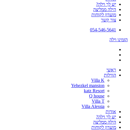
יש לך וילה?
הילה ממליצה
מועדון לקוחות
צור קשר
054-546-5641
הזמינו וילה
ראשי
הווילות
Villa K
Yehezkel mansion
katz Resort
Q house
Villa T
Villa Alessia
אודות
יש לך וילה?
הילה ממליצה
מועדון לקוחות