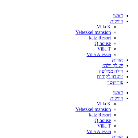
דלג
לתוכן
ראשי
הווילות
Villa K
Yehezkel mansion
katz Resort
Q house
Villa T
Villa Alessia
אודות
יש לך וילה?
הילה ממליצה
מועדון לקוחות
צור קשר
ראשי
הווילות
Villa K
Yehezkel mansion
katz Resort
Q house
Villa T
Villa Alessia
אודות