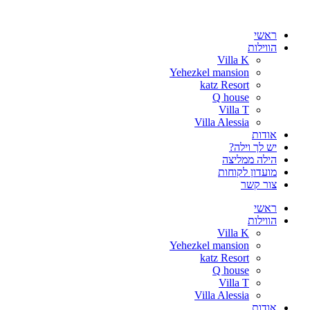
דלג
לתוכן
ראשי
הווילות
Villa K
Yehezkel mansion
katz Resort
Q house
Villa T
Villa Alessia
אודות
יש לך וילה?
הילה ממליצה
מועדון לקוחות
צור קשר
ראשי
הווילות
Villa K
Yehezkel mansion
katz Resort
Q house
Villa T
Villa Alessia
אודות