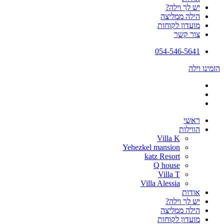
יש לך וילה?
הילה ממליצה
מועדון לקוחות
צור קשר
054-546-5641
הזמינו וילה
ראשי
הווילות
Villa K
Yehezkel mansion
katz Resort
Q house
Villa T
Villa Alessia
אודות
יש לך וילה?
הילה ממליצה
מועדון לקוחות