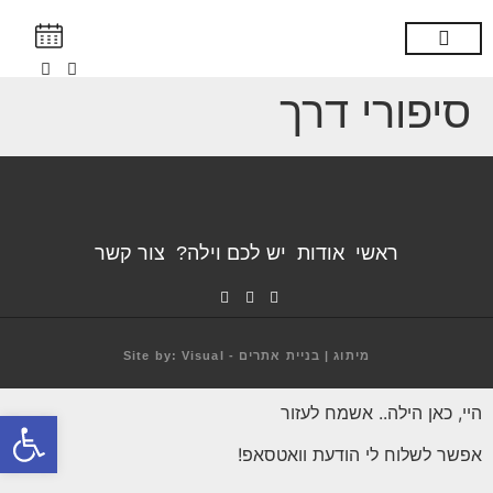
צור קשר
יש לך וילה?
מועדון לקוחות
הילה ממליצה
סיפורי דרך
ראשי
אודות
יש לכם וילה?
צור קשר
מיתוג | בניית אתרים - Site by: Visual
היי, כאן הילה.. אשמח לעזור
פתח
אפשר לשלוח לי הודעת וואטסאפ!