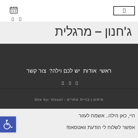
צור קשר
יש לך וילה?
מועדון לקוחות
הילה ממליצה
ג'חנון – מרגלית
ראשי
אודות
יש לכם וילה?
צור קשר
מיתוג | בניית אתרים - Site by: Visual
היי, כאן הילה.. אשמח לעזור
פתח
אפשר לשלוח לי הודעת וואטסאפ!