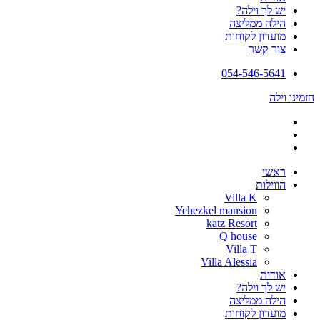
יש לך וילה?
הילה ממליצה
מועדון לקוחות
צור קשר
054-546-5641
הזמינו וילה
ראשי
הווילות
Villa K
Yehezkel mansion
katz Resort
Q house
Villa T
Villa Alessia
אודות
יש לך וילה?
הילה ממליצה
מועדון לקוחות