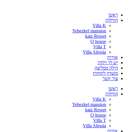
דלג
לתוכן
ראשי
הווילות
Villa K
Yehezkel mansion
katz Resort
Q house
Villa T
Villa Alessia
אודות
יש לך וילה?
הילה ממליצה
מועדון לקוחות
צור קשר
ראשי
הווילות
Villa K
Yehezkel mansion
katz Resort
Q house
Villa T
Villa Alessia
אודות