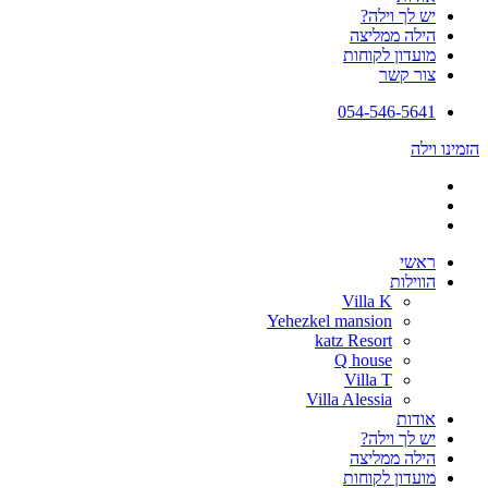
יש לך וילה?
הילה ממליצה
מועדון לקוחות
צור קשר
054-546-5641
הזמינו וילה
ראשי
הווילות
Villa K
Yehezkel mansion
katz Resort
Q house
Villa T
Villa Alessia
אודות
יש לך וילה?
הילה ממליצה
מועדון לקוחות