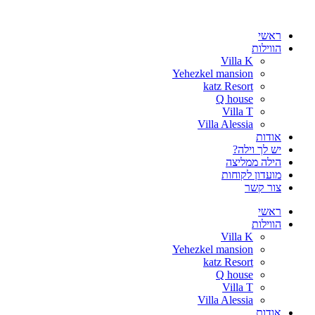
דלג
לתוכן
ראשי
הווילות
Villa K
Yehezkel mansion
katz Resort
Q house
Villa T
Villa Alessia
אודות
יש לך וילה?
הילה ממליצה
מועדון לקוחות
צור קשר
ראשי
הווילות
Villa K
Yehezkel mansion
katz Resort
Q house
Villa T
Villa Alessia
אודות