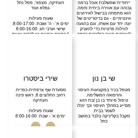
 שמשלבת אוכל ברמה
העתיקה, מצפור, מפל נחל
 אווירה ביתית וחמה.
גמלא ועוד
חה בבישול לאירועים
ם - גם בריטריטים של
שעות פעילות:
 עם אשתו, וגם בהגעה
ימים א' - ה' ושבת: 8:00-17:00.
 פרטיות כדי להעניק
שישי וערבי חג: 8:00-16:00
חוויה קולינרית ברמה
* בחורף ובחגים יש לבדוק שעות
אחרת.
פעילות מול האתר
וחד אצלו זה לא רק
- שהוא מוקפד, טרי
התקשרו
בקרו אותנו
 חומרי גלם איכותיים
 היכולת שלו להתאים
ריט לאופי האירוע
הוא יוצר תחושה של
שי בן נון
שירי ביסטרו
יתי, כזו שמשלימה את
אירוח ומוסיפה לה ערך
יר במקצועות העיסוי
מסעדת שף צרפתית-כפרית.
נוסף.
פואה המשלימה.
רחוב החלוצים 8, ראש פינה
יוחד בו בן /בת הזוג
העתיקה
ם מחפשים חוויה
הלך העיסוי וכך יוכלו
ת שמשלבת מקצועיות,
לשמר בבית.
שעות פעילות:
וחום אישי - זה בדיוק
ליניקה בלבד במושב
ימים א' - שבת: 8:00-16:00
שתרצו לצידכם.
כחל
התקשרו
בקרו אותנו
בקרו אותנו