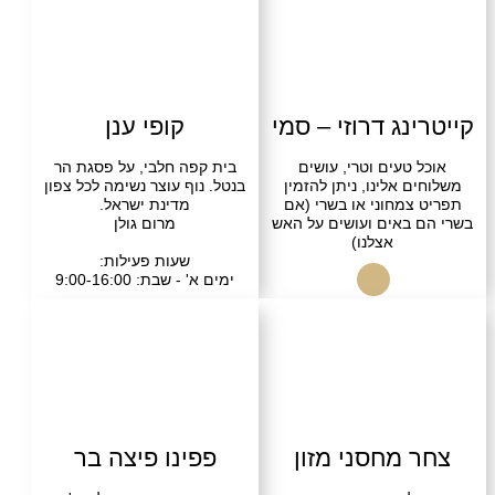
שרו
בקרו אותנו
התקשרו
בקרו אותנו
נג דרוזי – סמי
קופי ענן
טעים וטרי, עושים
בית קפה חלבי, על פסגת הר
 אלינו, ניתן להזמין
בנטל. נוף עוצר נשימה לכל צפון
מחוני או בשרי (אם
מדינת ישראל.
באים ועושים על האש
מרום גולן
אצלנו)
שעות פעילות:
ימים א' - שבת: 9:00-16:00
התקשרו
מחסני מזון
פפינו פיצה בר