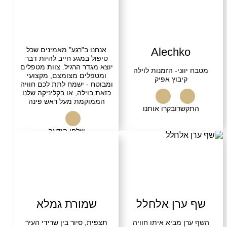
Alechko
אנחנו ב"רגע" מאמינים שכל
טיפול במגע חייב להיות דבר
יוצא מגדר הרגיל. צוות מטפלים
ווני- הזמנות לוילה
ומטפלים מצומצם, מקצועי
קיבוץ אפיק
ומבוטח - ישמח לתת לכם חוויה
כזאת בוילה, או בקליניקה שלנו
הממוקמת מעל ראש פינה
שרו
בקרו אותנו
שלחו הודעה
ערן אלחלל
שמורת גמלא
ן מביא איתו חוויה
תצפית, סיור בין שרידי העיר