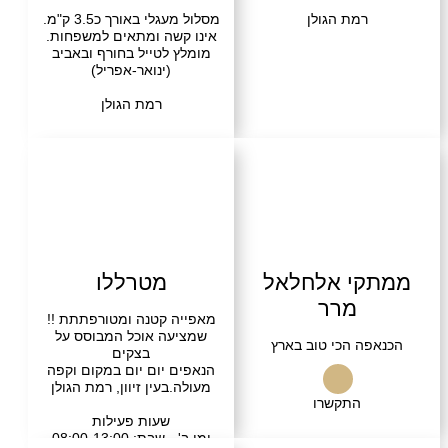
רמת הגולן
מסלול מעגלי באורך כ3.5 ק"מ.
אינו קשה ומתאים למשפחות.
מומלץ לטייל בחורף ובאביב
(ינואר-אפריל)
רמת הגולן
קי אלחלאל
מטרללו
מרר
מאפייה קטנה ומטורפתתת !!
שמציעה אוכל המבוסס על
פה הכי טוב בארץ
בצקים
הנאפים יום יום במקום וקפה
מעולה.בעין זיוון, רמת הגולן
התקשרו
שעות פעילות
ימי ב' - שבת: 08:00-13:00