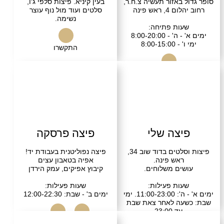
ל באזור תעשיה צ.ח.ר,
בעין קיניא. פיצות סלפי ג'ו,
4, ראש פינה
סלטים ועוד מול נוף עוצר
נשימה.
עות פתיחה:
 - 8:00-20:00
 8:00-15:00
התקשרו
התקשרו
יצה שלי
פיצה פרסקה
פיצות וסלטים בדוד שוב 34,
פיצה נפוליטנית בעבודת יד!
ראש פינה.
אפיה בטאבון עצים
שים משלוחים.
קיבוץ אפיקים, עמק הירדן
עות פעילות:
שעות פעילות:
ימים א' - ה': 11:00-23:00. ימי
ימים ב' - שבת: 12:00-22:30
שעה לאחר צאת שבת
עד 23:00
התקשרו
בקרו אותנו