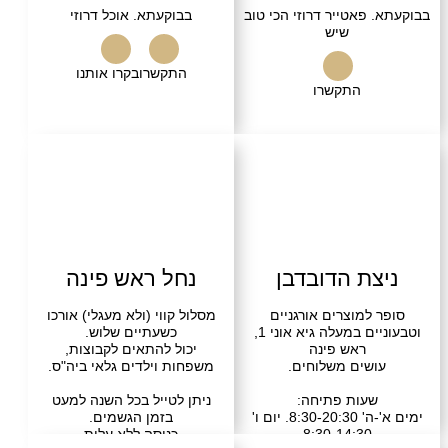
פאטייר דרוזי הכי טוב
בבוקעתא. אוכל דרוזי
שיש
התקשרו
בקרו אותנו
התקשרו
ת הדובדבן
נחל ראש פינה
למוצרים אורגניים
מסלול קווי (ולא מעגלי) אורכו
וטבעוניים במעלה גיא אוני 1,
כשעתיים שלוש.
ראש פינה
יכול להתאים לקבוצות,
שים משלוחים.
משפחות וילדים גלאי ביה"ס.
עות פתיחה:
ניתן לטייל בכל השנה למעט
ימים א'-ה' 8:30-20:30. יום ו'
בזמן הגשמים.
8:30-14:30
כניסה ללא עלות