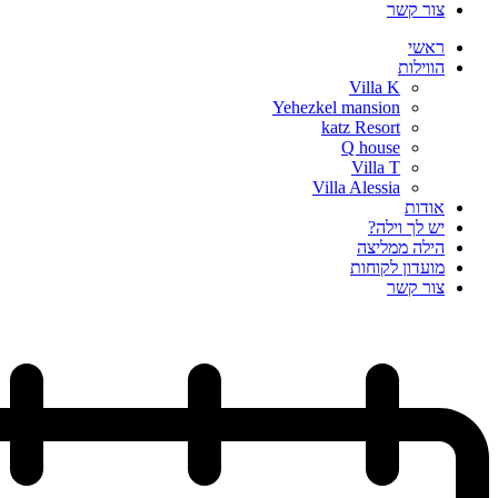
קשר
י
לות
Villa K
Yehezkel mansion
katz Resort
Q house
Villa T
Villa Alessia
ת
ך וילה?
 ממליצה
ון לקוחות
קשר