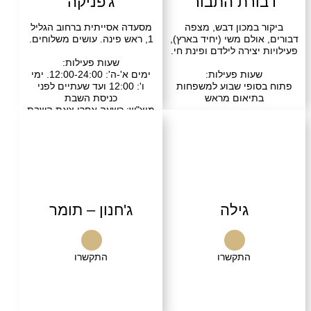
ורת התבור
ג'פניקה
 במכון דבש, מצפה
מסעדה אסייתית ברחוב הגליל
ולם משי (יחיד בארץ),
1, ראש פינה. עושים משלוחים.
יצירה לילדם ופינת חי.
שעות פעילות:
עות פעילות:
ימים א'-ה': 12:00-24:00. ימי
ופי שבוע למשפחות
ו': 12:00 ועד שעתיים לפני
תיאום מראש
כניסת השבת
מוצ"ש: כשעה אחרי צאת השבת
ועד 24:00
שרו
בקרו אותנו
התקשרו
בקרו אותנו
גילה
ג'חנון – תומר
התקשרו
התקשרו