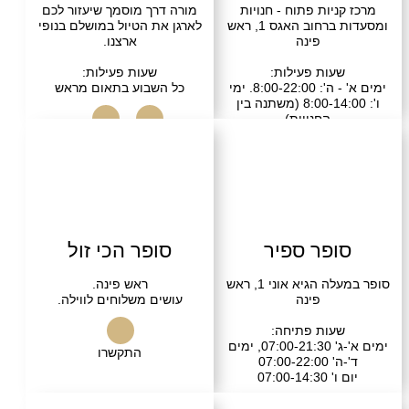
ניות פתוח - חנויות
מורה דרך מוסמך שיעזור לכם
ומסעדות ברחוב האגס 1, ראש
לארגן את הטיול במושלם בנופי
פינה
ארצנו.
עות פעילות:
שעות פעילות:
ימים א' - ה': 8:00-22:00. ימי
כל השבוע בתאום מראש
ו': 8:00-14:00 (משתנה בין
החנויות)
ערב וימי שבת: בעיקר
התקשרו
בקרו אותנו
עדות פתוחות
בקרו אותנו
ופר ספיר
סופר הכי זול
סופר במעלה הגיא אוני 1, ראש
ראש פינה.
פינה
עושים משלוחים לווילה.
עות פתיחה:
ימים א'-ג' 07:00-21:30, ימים
התקשרו
07:00-22
07:00-14: