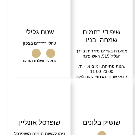
שרו
בקרו אותנו
ודי רחמים
שטח גלילי
חה ובניו
טיולי רייזרים בצפון
שרים מזרחית בדרך
ש פינה
התקשרו
שלחו הודעה
יחה: ימים א' - ה':
11:00-23:00
ת: מכחצי שעה לאחר
בת ועד 23:00
התקשרו
יק בלונים
שופרסל אונליין
ניתן לעשות הזמנה משופרסל