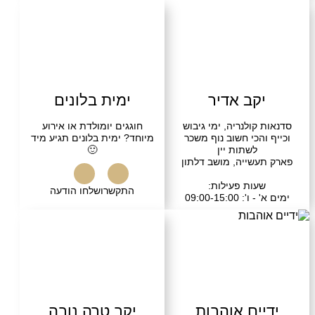
שרו
בקרו אותנו
התקשרו
בקרו אותנו
קב אדיר
ימית בלונים
קולנריה, ימי גיבוש
חוגגים יומולדת או אירוע
והכי חשוב נוף משכר
מיוחד? ימית בלונים תגיע מיד
לשתות יין
🙂
עשייה, מושב דלתון
עות פעילות:
התקשרו
שלחו הודעה
 09:00-15:00
שרו
בקרו אותנו
ים אוהבות
יקב טרה נובה