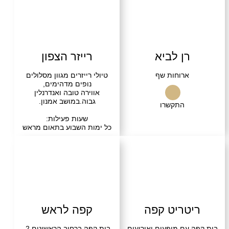
שרו
בקרו אותנו
רן לביא
רייזר הצפון
ארוחות שף
טיולי רייזרים מגוון מסלולים
נופים מדהימים,
אווירה טובה ואנדרנלין
גבוה.במושב אמנון.
התקשרו
שעות פעילות:
כל ימות השבוע בתאום מראש
התקשרו
בקרו אותנו
טריט קפה
קפה לראש
עם מופעים ואירועים
בית קפה ברחוב הראשונים 2,