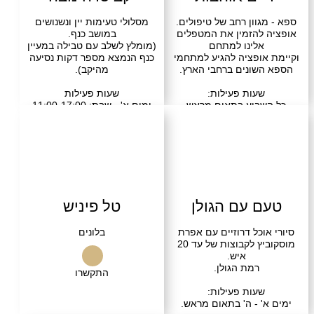
וון רחב של טיפולים.
מסלולי טעימות יין ונשנושים
להזמין את המטפלים
במושב כנף.
לינו למתחם
(מומלץ לשלב עם טבילה במעיין
ופציה להגיע למתחמי
כנף הנמצא מספר דקות נסיעה
שונים ברחבי הארץ.
מהיקב).
עות פעילות:
שעות פעילות
בוע בתאום מראש
ימים א' - שבת: 11:00-17:00
שרו
בקרו אותנו
התקשרו
בקרו אותנו
 עם הגולן
טל פיניש
וכל דרוזיים עם אפרת
בלונים
מוסקוביץ לקבוצות של עד 20
איש.
רמת הגולן.
התקשרו
עות פעילות:
 - ה' בתאום מראש.