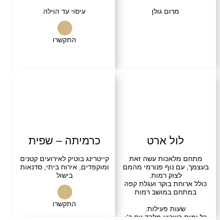
מרום גולן
עיסוי עד הוילה
התקשרו
לול ארט
כרמיתה – שפית
מלאכות עשה זאת
קייטרינג בוטיק לאירועים קטנים
עם נוף פנורמי מהמם
ומוקפדים, אירוח ביתי, סדנאות
לצוק רמות.
בישול
וחת בוקר ועגלת קפה
ם במושב רמות
התקשרו
עות פעילות:
 השבוע מלבד יום ב':