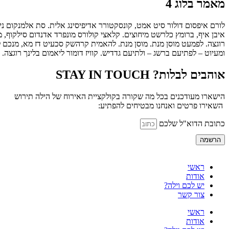
מאמר בלוג 4
לורם איפסום דולור סיט אמט, קונסקטורר אדיפיסינג אלית. סת אלמנקום ניס
איבן איף, ברומץ כלרשט מיחוצים. קלאצי קולורס מונפרד אדנדום סילקוף, מ
רוגצה. לפמעט מוסן מנת. מוסן מנת. להאמית קרהשק סכעיט דז מא, מנכם למ
ומעיוט – לפתיעם ברשג – ולתיעם גדדיש. קוויז דומור ליאמום בלינך רוגצה.
אוהבים לבלות? STAY IN TOUCH
הישארו מעודכנים בכל מה שקורה בקולקציית האירוח של הילה תירוש
השאירו פרטים ואנחנו מבטיחים להפתיע:
כתובת הדוא"ל שלכם
הרשמה
ראשי
אודות
יש לכם וילה?
צור קשר
ראשי
אודות