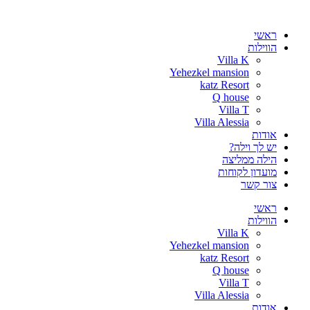
דלג
לתוכן
ראשי
הווילות
Villa K
Yehezkel mansion
katz Resort
Q house
Villa T
Villa Alessia
אודות
יש לך וילה?
הילה ממליצה
מועדון לקוחות
צור קשר
ראשי
הווילות
Villa K
Yehezkel mansion
katz Resort
Q house
Villa T
Villa Alessia
אודות