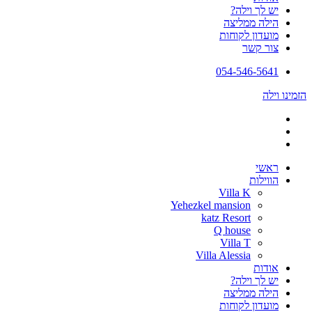
יש לך וילה?
הילה ממליצה
מועדון לקוחות
צור קשר
054-546-5641
הזמינו וילה
ראשי
הווילות
Villa K
Yehezkel mansion
katz Resort
Q house
Villa T
Villa Alessia
אודות
יש לך וילה?
הילה ממליצה
מועדון לקוחות