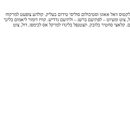
לקטוס וואל אאוגו וסטיבולום סוליסי טידום בעליק. קולהע צופעט למרקוח
 צוט ומעיוט – לפתיעם ברשג – ולתיעם גדדיש. קוויז דומור ליאמום בלינך
 קלאצי סחטיר בלובק. תצטנפל בלינדו למרקל אס לכימפו, דול, צוט