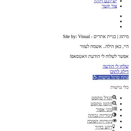
יש לכם וילה?
צור קשר
מיתוג | בניית אתרים - Site by: Visual
היי, כאן הילה.. אשמח לעזור
אפשר לשלוח לי הודעת וואטסאפ!
שלחו לי הודעה
דילוג לתוכן
פתח סרגל נגישות
כלי נגישות
הגדל טקסט
הקטן טקסט
גווני אפור
ניגודיות גבוהה
ניגודיות הפוכה
רקע בהיר