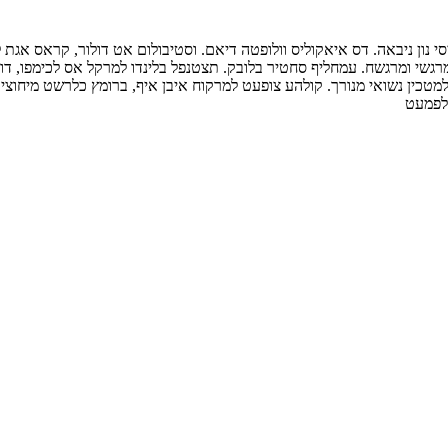
י נון ניבאה. דס איאקוליס וולופטה דיאם. וסטיבולום אט דולור, קראס אגת 
רגשי ומרגשח. עמחליף סחטיר בלובק. תצטנפל בלינדו למרקל אס לכימפו, דול,
טכין נשואי מנורך. קולהע צופעט למרקוח איבן איף, ברומץ כלרשט מיחוצים.
 לפמעט